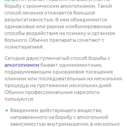
Записаться
от 3 500 ₽
борьбу с хроническим алкоголизмом. Такой
способ лечения отличается большой
результативностью. В нем объединяются
Кодирование препаратом Тетлонг 250
одинаковые или разные комбинированные
Записаться
от 4 500 ₽
способы воздействия на психику и организм
больного. Обычно препараты сочетают с
Кодирование Колме
психотерапией.
Записаться
от 5 000 ₽
Сегодня двухступенчатый способ борьбы с
алкоголизмом
бывает одномоментным,
Кодирование с провокацией
подразумевающим одноразовое посещение
клиники или последовательным из нескольких
Записаться
от 4 500 ₽
процедур на протяжении нескольких дней.
Обычно профессиональные наркологи
Кодирование СИТ
пользуются:
Записаться
от 6 000 ₽
Введением действующего вещества,
направленного на борьбу с алкогольной
Кодирование тройной блок
зависимостью внутримышечно, в несколько