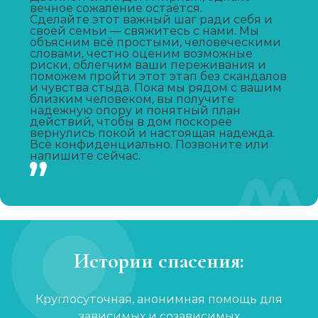
Вывод из запоя
вечное сожаление остаётся.
Сделайте этот важный шаг ради себя и
Записаться
от 3 000 ₽
своей семьи — свяжитесь с нами. Мы
объясним всё простыми, человеческими
словами, честно оценим возможные
Капельница от запоя
риски, облегчим ваши переживания и
поможем пройти этот этап без скандалов
Записаться
от 2 000 ₽
и чувства стыда. Пока мы рядом с вашим
близким человеком, вы получите
надежную опору и понятный план
действий, чтобы в дом поскорее
Капельница от похмелья
вернулись покой и настоящая надежда.
Всё конфиденциально. Позвоните или
Записаться
от 1 500 ₽
напишите сейчас.
Лечение женского алкоголизма
Записаться
от 4 000 ₽/сутки
Кодирование уколом
Истории спасения:
Записаться
от 3 000 ₽
Круглосуточная, анонимная помощь для
Кодирование гипнозом
зависимых и созависимых