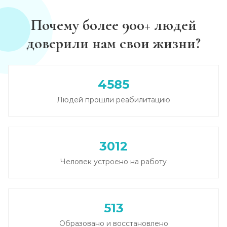
Записаться
от 3 500 ₽
Почему более 900+ людей
доверили нам свои жизни?
Круглосуточный вывод из запоя
Записаться
от 3 500 ₽
4585
Вывод из запоя в стационаре (сутки)
Людей прошли реабилитацию
Записаться
от 3 500 ₽
Снятие алкогольной интоксикации
3012
Записаться
от 2 000 ₽
Человек устроено на работу
Чистка крови от алкоголя (плазмаферез)
Записаться
от 5 000 ₽
513
Лечение плазмаферезом
Образовано и восстановлено