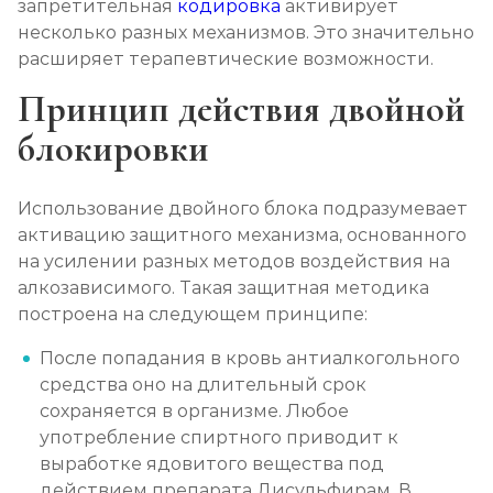
запретительная
кодировка
активирует
Записаться
от 3 000 ₽
несколько разных механизмов. Это значительно
расширяет терапевтические возможности.
Лечение алкоголизма амбулаторно
Принцип действия двойной
Записаться
от 1 500 ₽/сеанс
блокировки
Лечение алкоголизма в стационаре (сутки)
Записаться
от 3 500 ₽
Использование двойного блока подразумевает
активацию защитного механизма, основанного
на усилении разных методов воздействия на
Лечение пивного алкоголизма
алкозависимого. Такая защитная методика
Записаться
от 3 500 ₽/сутки
построена на следующем принципе:
После попадания в кровь антиалкогольного
Лечение винного алкоголизма
средства оно на длительный срок
Записаться
от 3 500 ₽/сутки
сохраняется в организме. Любое
употребление спиртного приводит к
Лечение подросткового алкоголизма
выработке ядовитого вещества под
действием препарата Дисульфирам. В