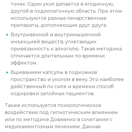
Записаться
от 8 000 ₽
точек. Один укол делается в ягодичную,
другой в подлопаточную область. При этом
используются разные лекарственные
Химический блок от алкоголизма
препараты, дополняющие друг друга.
Записаться
от 4 000 ₽
Внутривенной и внутримышечной
инъекцией веществ, угнетающих
Вшивание Торпедо
привязанность к алкоголю. Такая методика
отличается длительным по времени
Записаться
от 5 000 ₽
эффектом.
Вшиванием капсулы в подкожное
Раскодирование от алкоголизма
пространство и уколом в вену. Это наиболее
Записаться
от 2 500 ₽
действенный по силе и времени способ
кодировки запойных пациентов.
Мотивация на лечение алкоголизма
Также используется психологическое
Записаться
от 3 000 ₽
воздействие под гипнотическим влиянием
или по методике Довженко в сочетании с
Лечение алкоголизма на дому
медикаментозным лечением. Данная