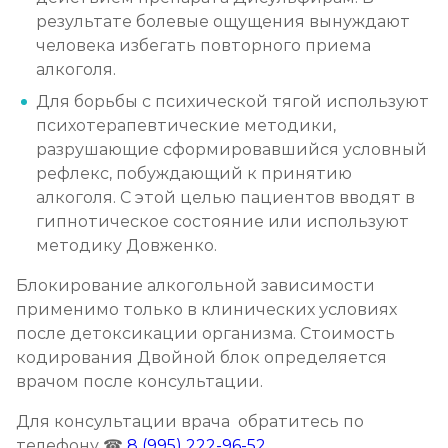
Записаться
от 4 500 ₽/сутки
результате болевые ощущения вынуждают
человека избегать повторного приема
Социализация алкоголиков
алкоголя.
Записаться
от 1 000 ₽/сеанс
Для борьбы с психической тягой используют
психотерапевтические методики,
разрушающие сформировавшийся условный
рефлекс, побуждающий к принятию
алкоголя. С этой целью пациентов вводят в
гипнотическое состояние или используют
методику Довженко.
Блокирование алкогольной зависимости
применимо только в клинических условиях
после детоксикации организма. Стоимость
кодирования Двойной блок определяется
врачом после консультации.
Для консультации врача обратитесь по
телефону ☎
8 (995) 222-96-52
.