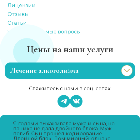
Лицензии
Отзывы
Статьи
Часто задаваемые вопросы
Цены на наши услуги
Лечение алкоголизма
Эриксоновский гипноз
Свяжитесь с нами в соц. сетях:
Записаться
от 4 500 ₽
Капельница от запоя
Записаться
от 2 000 ₽
Я годами выхаживала мужа и сына, но
паника не дала двойного блока. Муж
погиб. Сын прошёл кодирование
Двойной блок. Дом мирный, однако