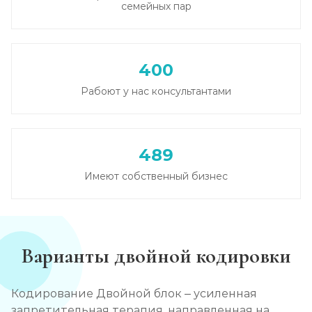
семейных пар
Записаться
от 5 000 ₽
Кодирование от алкоголизма
400
Записаться
от 3 500 ₽
Рабоют у нас консультантами
Кодирование на дому
Записаться
от 4 000 ₽
489
Кодирование дисульфирамом
Имеют собственный бизнес
Записаться
от 3 500 ₽
Кодирование Аквилонгом
Варианты двойной кодировки
Записаться
от 4 000 ₽
Кодирование Двойной блок – усиленная
Кодирование Алгоминалом
запретительная терапия, направленная на