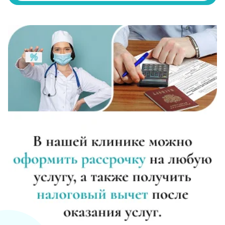
Записаться
от 3 500 ₽/сутки
Диагностика алкоголизма
Записаться
от 1 000 ₽
Лечение похмелья
Записаться
от 1 500 ₽
Экстренное вытрезвление
Записаться
от 2 000 ₽
Прокапаться от алкоголя
Записаться
от 2 000 ₽
Круглосуточный вывод из запоя