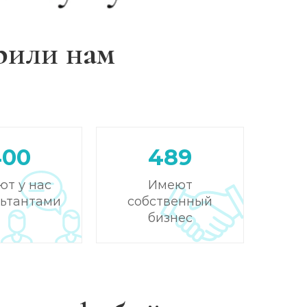
рили нам
400
489
ют у нас
Имеют
льтантами
собственный
бизнес