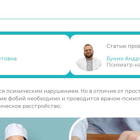
омы фобий
Статью про
етовна
Бунин Андр
Психиатр-н
я и имплозивная терапия
тся психическим нарушением. Но в отличие от прост
ние фобий необходимо и проводится врачом-психот
ическое расстройство.