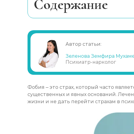
Cодержание
Причины появления, виды и симпт
Методики лечения фобий
Психологическая терапия
Автор статьи:
Медикаментозная терапия
БОС-терапия
Зеленова Земфира Мухам
Психиатр-нарколог
Систематическая десенсибилизаци
Фобия – это страх, который часто являе
существенных и явных оснований. Лече
жизни и не дать перейти страхам в псих