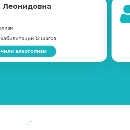
 Леонидовна
олизм
реабилитации 12 шагов
чили алкоголизм