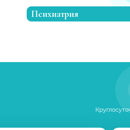
Психиатрия
Консультация психиатра
Психиатр на дом
Скорая психиатрическая помощь
Лечение шизофрении, психоза
Круглосуто