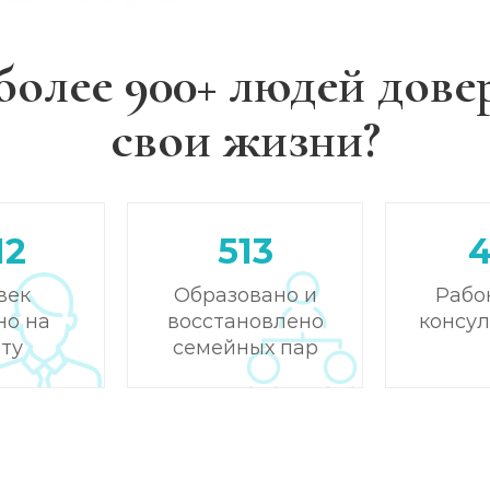
более 900+ людей дове
свои жизни?
12
513
век
Образовано и
Рабо
но на
восстановлено
консу
ту
семейных пар