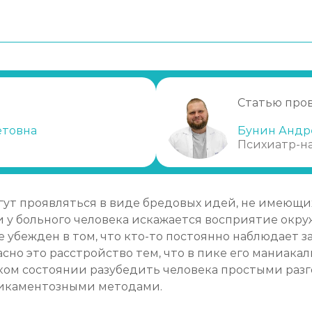
вания?
я уже есть и требуется ее лечение?
следования в Кинешме
Статью про
етовна
Бунин Андр
Психиатр-н
ут проявляться в виде бредовых идей, не имеющих
у больного человека искажается восприятие окру
убежден в том, что кто-то постоянно наблюдает за
асно это расстройство тем, что в пике его маниак
аком состоянии разубедить человека простыми разг
икаментозными методами.