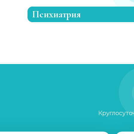
Психиатрия
Консультация психиатра
Психиатр на дом
Скорая психиатрическая помощь
Лечение шизофрении, психоза
Круглосуто