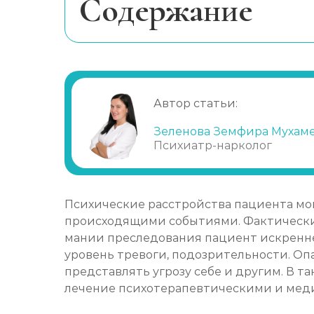
Cодержание
Почему возникает мания преследо
Как понять, что мания преследовани
Диагностика и лечение мании пре
Автор статьи:
Зеленова Земфира Мухам
Психиатр-нарколог
Психические расстройства пациента мог
происходящими событиями. Фактически 
мании преследования пациент искренне 
уровень тревоги, подозрительности. Оп
представлять угрозу себе и другим. В т
лечение психотерапевтическими и мед