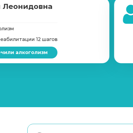
 Леонидовна
олизм
реабилитации 12 шагов
чили алкоголизм