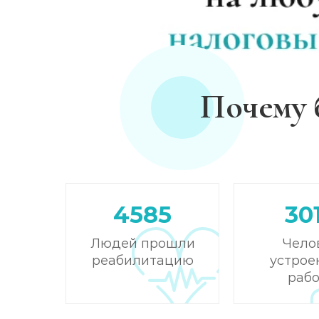
Почему 
4585
30
Людей прошли
Чело
реабилитацию
устрое
рабо