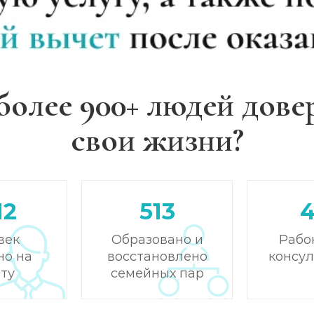
более 900+ людей дове
свои жизни?
12
513
век
Образовано и
Рабо
но на
восстановлено
консу
ту
семейных пар