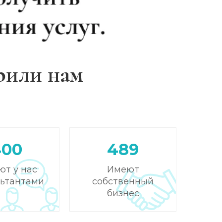
рили нам
400
489
ют у нас
Имеют
льтантами
собственный
бизнес