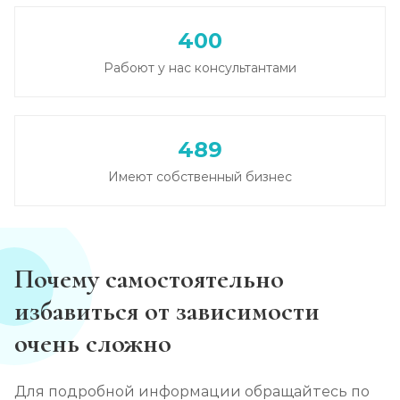
Лечение зависимости от амфетамина
400
Записаться
от 6 000 ₽/сутки
Рабоют у нас консультантами
Лечение зависимости от гашиша
Записаться
от 5 000 ₽/сутки
489
Имеют собственный бизнес
Лечение зависимости от Лирики
Записаться
от 6 500 ₽/сутки
Лечение зависимости от феназепама
Почему самостоятельно
Записаться
от 6 000 ₽/сутки
избавиться от зависимости
очень сложно
Лечение подростковой наркомании
Записаться
от 6 000 ₽/сутки
Для подробной информации обращайтесь по