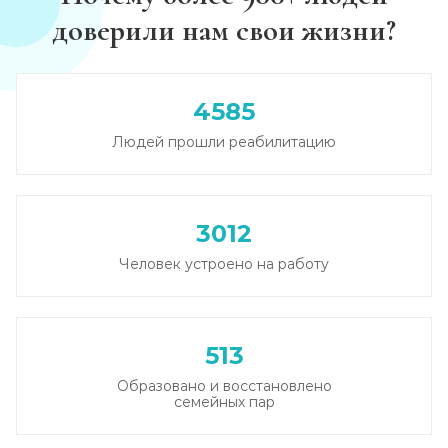
доверили нам свои жизни?
Каннабиоидная детоксикация
Записаться
от 5 000 ₽
4585
Лечение наркомании (стационар, в сутки)
Людей прошли реабилитацию
Записаться
от 5 500 ₽
Лечение зависимости от солей
3012
Записаться
от 6 000 ₽/сутки
Человек устроено на работу
Лечение зависимости от спайса
Записаться
от 6 000 ₽/сутки
513
Образовано и восстановлено
Лечение зависимости от героина
семейных пар
Записаться
от 6 500 ₽/сутки