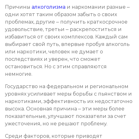
Причины
алкоголизма
и наркомании разные –
Ресоциализация наркоманов
одни хотят таким образом забыть о своих
Записаться
от 1 000 ₽/сеанс
проблемах, другие – получить краткосрочное
удовольствие, третьи – раскрепоститься и
избавиться от своих комплексов. Каждый сам
выбирает свой путь, впервые пробуя алкоголь
или наркотики, человек не думает о
последствиях и уверен, что сможет
остановиться. Но с этим справляются
немногие.
Государство на федеральном и региональном
уровнях усиливает меры борьбы с пьянством и
наркотиками, эффективность их недостаточно
высока. Основная причина – эти меры более
показательные, улучшают показатели за счет
ужесточения, но не решают проблему.
Среди факторов, которые приводят