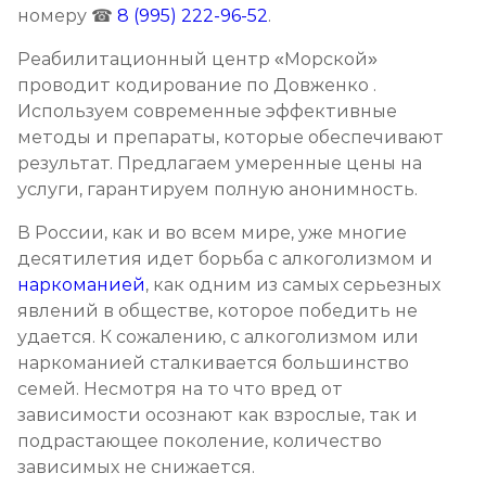
номеру ☎
8 (995) 222-96-52
.
Кодирование от наркомании
Реабилитационный центр «Морской»
Записаться
от 12 000 ₽
проводит кодирование по Довженко .
Используем современные эффективные
Кодирование Селинкро
методы и препараты, которые обеспечивают
результат. Предлагаем умеренные цены на
Записаться
от 8 000 ₽
услуги, гарантируем полную анонимность.
Реабилитация наркозависимых (месяц)
В России, как и во всем мире, уже многие
десятилетия идет борьба с алкоголизмом и
Записаться
от 30 000 ₽
наркоманией
, как одним из самых серьезных
явлений в обществе, которое победить не
Реабилитация наркозависимых подростков
удается. К сожалению, с алкоголизмом или
Записаться
от 35 000 ₽/мес
наркоманией сталкивается большинство
семей. Несмотря на то что вред от
зависимости осознают как взрослые, так и
Программа 12 шагов
подрастающее поколение, количество
Записаться
от 25 000 ₽/мес
зависимых не снижается.