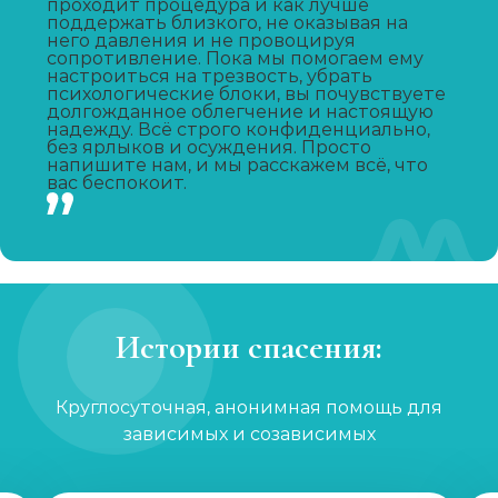
проходит процедура и как лучше
поддержать близкого, не оказывая на
него давления и не провоцируя
Лечение зависимости от А-ПВП
сопротивление. Пока мы помогаем ему
настроиться на трезвость, убрать
Записаться
от 6 000 ₽/сутки
психологические блоки, вы почувствуете
долгожданное облегчение и настоящую
надежду. Всё строго конфиденциально,
без ярлыков и осуждения. Просто
Лечение зависимости от мефедрона
напишите нам, и мы расскажем всё, что
вас беспокоит.
Записаться
от 6 000 ₽/сутки
УБОД
Записаться
от 30 000 ₽
Истории спасения:
Нарколог на дом
Записаться
от 2 000 ₽
Круглосуточная, анонимная помощь для
зависимых и созависимых
Лечение созависимости
Записаться
от 1 200 ₽/сеанс