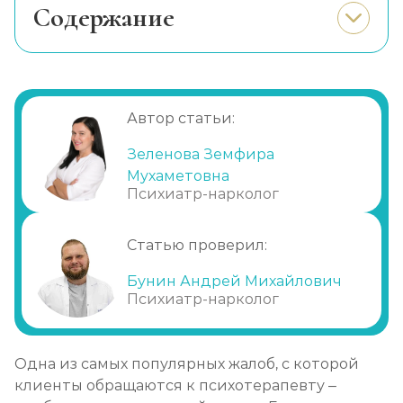
Cодержание
Особенности нарушений
Причина нарушений
Как происходит диагностика
Автор статьи:
Лечение половых расстройств в
Кинешме: современные техники
Зеленова Земфира
Мухаметовна
Особенности лечения в частной
Психиатр-нарколог
клинике
Статью проверил:
Бунин Андрей Михайлович
Психиатр-нарколог
Одна из самых популярных жалоб, с которой
клиенты обращаются к психотерапевту –